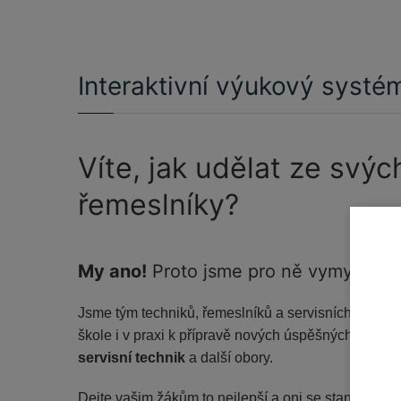
Interaktivní výukový systém
Víte, jak udělat ze svý
řemeslníky?
My ano!
Proto jsme pro ně vymysleli a
Jsme tým techniků, řemeslníků a servisních pracovn
škole i v praxi k přípravě nových úspěšných pracov
servisní technik
a další obory.
Dejte vašim žákům to nejlepší a oni se stanou nejl