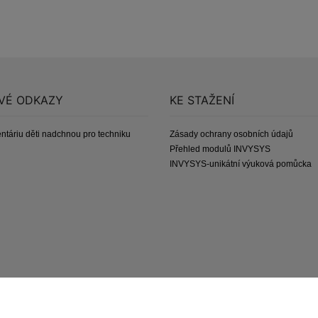
VÉ ODKAZY
KE STAŽENÍ
ntáriu děti nadchnou pro techniku
Zásady ochrany osobních údajů
Přehled modulů INVYSYS
INVYSYS-unikátní výuková pomůcka