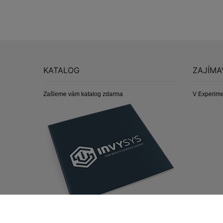
KATALOG
ZAJÍMA
Zašleme vám katalog zdarma
V Experime