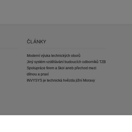
ČLÁNKY
Moderní výuka technických oborů
Jiný systém vzdělávání budoucích odborníků TZB
Spolupráce firem a škol aneb přechod mezi
dílnou a praxí
INVYSYS je technická hvězda jižní Moravy