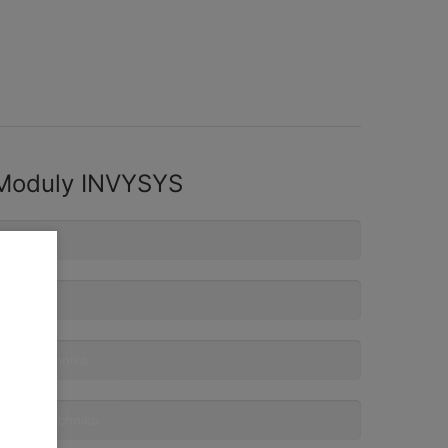
Moduly INVYSYS
ytápění
lynová
ařízení
lektrotechnika
zduchotechnika