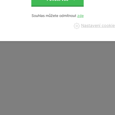
Z
Souhlas můžete odmítnout
t
K
Nastavení cookie
i