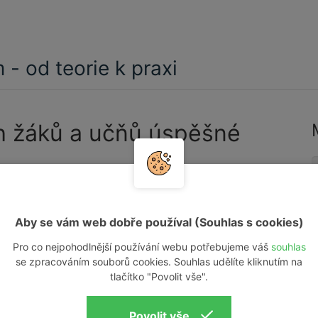
 - od teorie k praxi
ch žáků a učňů úspěšné
V
 vytvořili
systém INVYSYS
.
P
Aby se vám web dobře používal (Souhlas s cookies)
z
Pro co nejpohodlnější používání webu potřebujeme váš
souhlas
íků. Našim cílem je přispět vším, co jsme se naučili ve
E
se zpracováním souborů cookies. Souhlas udělíte kliknutím na
níků technických řemesel, jako je
instalatér
,
topenář
,
tlačítko "Povolit vše".
V
epšími!