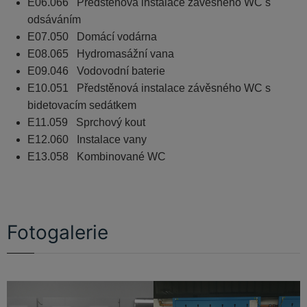
E06.066 Předstěnová instalace závěsného WC s
odsáváním
E07.050 Domácí vodárna
E08.065 Hydromasážní vana
E09.046 Vodovodní baterie
E10.051 Předstěnová instalace závěsného WC s
bidetovacím sedátkem
E11.059 Sprchový kout
E12.060 Instalace vany
E13.058 Kombinované WC
Fotogalerie