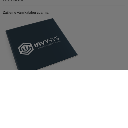
Zašleme vám katalog zdarma
ZAJÍMAVÉ ODKAZY
V Experimentáriu děti nadchnou pro techniku
KE STAŽENÍ