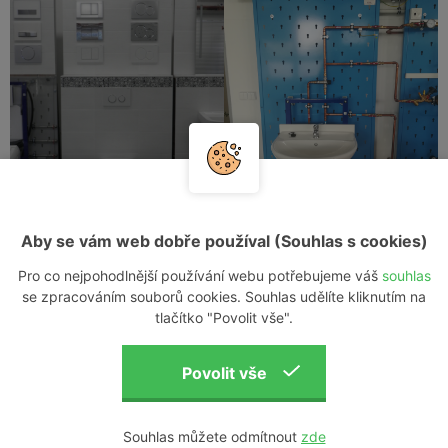
Aby se vám web dobře používal (Souhlas s cookies)
E04.039 Předstěnová
E05.064 Předstěnová
Pro co nejpohodlnější používání webu potřebujeme váš
souhlas
instalace
se zpracováním souborů cookies. Souhlas udělíte kliknutím na
instalace umyvadla
závěsného WC
tlačítko "Povolit vše".
Souhlas můžete odmítnout