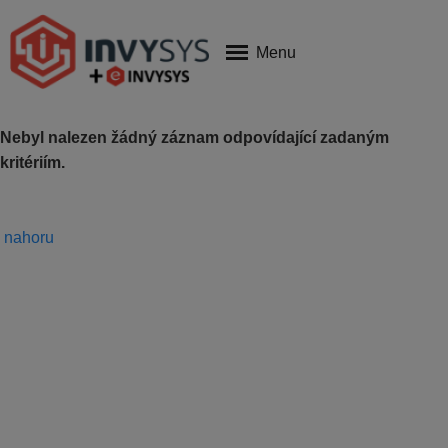
Hlavní strana
Hledat
""
Menu
Hledaný výraz musí být složen alespoň ze 3 znaků.
Nebyl nalezen žádný záznam odpovídající zadaným
kritériím.
nahoru