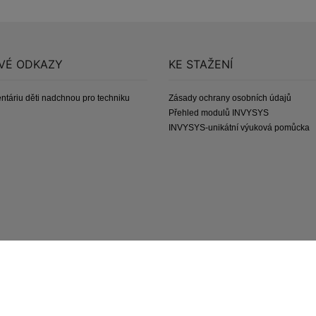
VÉ ODKAZY
KE STAŽENÍ
ntáriu děti nadchnou pro techniku
Zásady ochrany osobních údajů
Přehled modulů INVYSYS
INVYSYS-unikátní výuková pomůcka
+420 774 650 890
ESL, a.s., Dukelská třída 247/69, 614 0