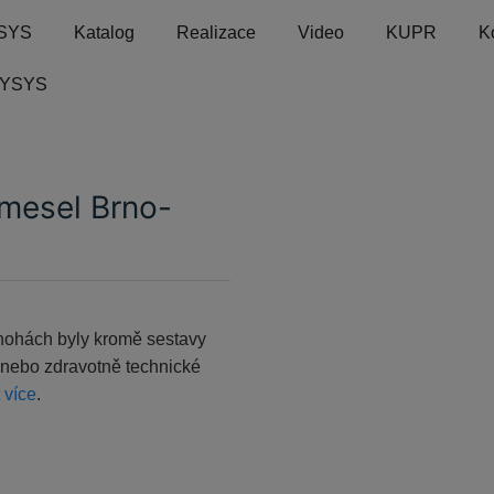
SYS
Katalog
Realizace
Video
KUPR
K
VYSYS
emesel Brno-
nohách byly kromě sestavy
e nebo zdravotně technické
t více
.