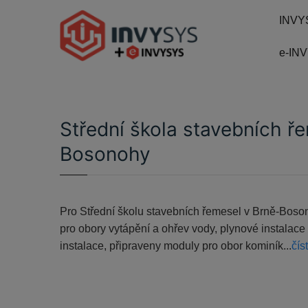
INVY
e-IN
Střední škola stavebních ř
Bosonohy
Pro Střední školu stavebních řemesel v Brně-Boso
pro obory vytápění a ohřev vody, plynové instalac
instalace, připraveny moduly pro obor kominík...
čís